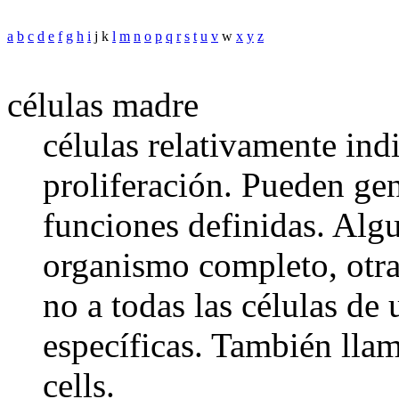
a
b
c
d
e
f
g
h
i
j k
l
m
n
o
p
q
r
s
t
u
v
w
x
y
z
células madre
células relativamente ind
proliferación. Pueden gen
funciones definidas. Alg
organismo completo, otras
no a todas las células de
específicas. También llam
cells.