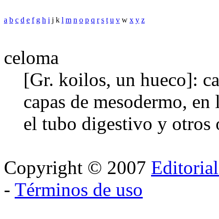
a
b
c
d
e
f
g
h
i
j k
l
m
n
o
p
q
r
s
t
u
v
w
x
y
z
celoma
[Gr. koilos, un hueco]: c
capas de mesodermo, en l
el tubo digestivo y otros
Copyright © 2007
Editoria
-
Términos de uso