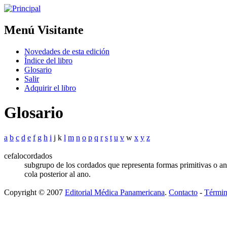
Menú Visitante
Novedades de esta edición
Índice del libro
Glosario
Salir
Adquirir el libro
Glosario
a
b
c
d
e
f
g
h
i
j k
l
m
n
o
p
q
r
s
t
u
v
w
x
y
z
cefalocordados
subgrupo de los cordados que representa formas primitivas o an
cola posterior al ano.
Copyright © 2007
Editorial Médica Panamericana
.
Contacto
-
Términ