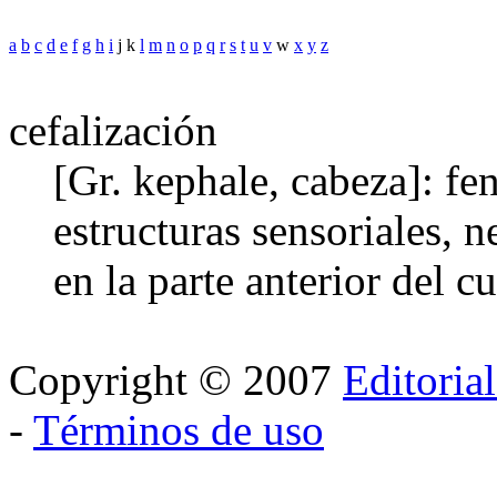
a
b
c
d
e
f
g
h
i
j k
l
m
n
o
p
q
r
s
t
u
v
w
x
y
z
cefalización
[Gr. kephale, cabeza]: f
estructuras sensoriales, 
en la parte anterior del c
Copyright © 2007
Editoria
-
Términos de uso