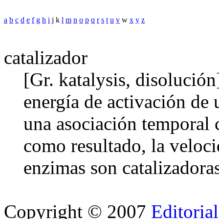
a
b
c
d
e
f
g
h
i
j k
l
m
n
o
p
q
r
s
t
u
v
w
x
y
z
catalizador
[Gr. katalysis, disolució
energía de activación de
una asociación temporal c
como resultado, la veloci
enzimas son catalizadoras
Copyright © 2007
Editoria