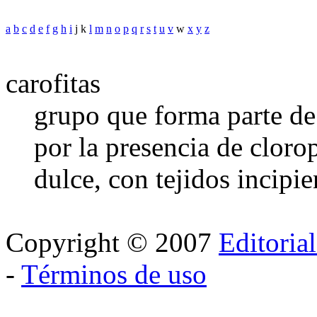
a
b
c
d
e
f
g
h
i
j k
l
m
n
o
p
q
r
s
t
u
v
w
x
y
z
carofitas
grupo que forma parte de 
por la presencia de cloro
dulce, con tejidos incipie
Copyright © 2007
Editoria
-
Términos de uso