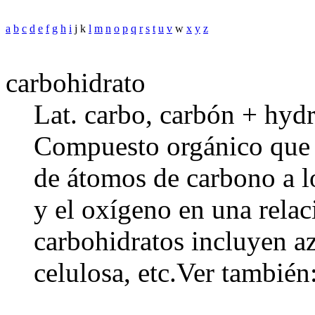
a
b
c
d
e
f
g
h
i
j k
l
m
n
o
p
q
r
s
t
u
v
w
x
y
z
carbohidrato
Lat. carbo, carbón + hydr
Compuesto orgánico que c
de átomos de carbono a l
y el oxígeno en una relac
carbohidratos incluyen a
celulosa, etc.
Ver también