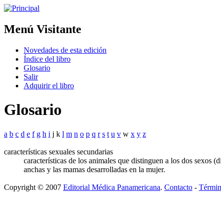
Menú Visitante
Novedades de esta edición
Índice del libro
Glosario
Salir
Adquirir el libro
Glosario
a
b
c
d
e
f
g
h
i
j k
l
m
n
o
p
q
r
s
t
u
v
w
x
y
z
características sexuales secundarias
características de los animales que distinguen a los dos sexos 
anchas y las mamas desarrolladas en la mujer.
Copyright © 2007
Editorial Médica Panamericana
.
Contacto
-
Términ