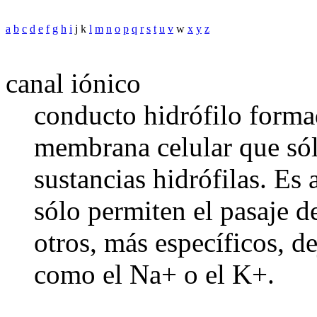
a
b
c
d
e
f
g
h
i
j k
l
m
n
o
p
q
r
s
t
u
v
w
x
y
z
canal iónico
conducto hidrófilo formad
membrana celular que sólo
sustancias hidrófilas. Es
sólo permiten el pasaje d
otros, más específicos, d
como el Na+ o el K+.