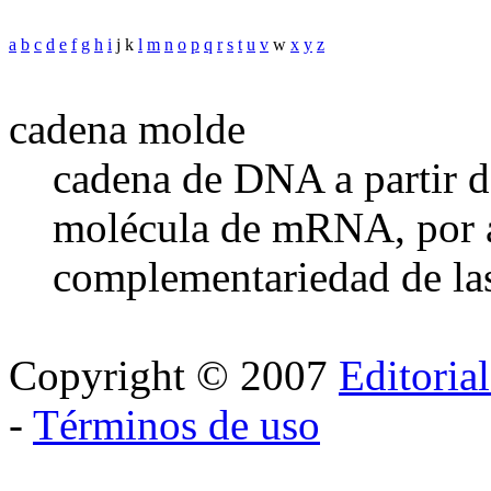
a
b
c
d
e
f
g
h
i
j k
l
m
n
o
p
q
r
s
t
u
v
w
x
y
z
cadena molde
cadena de DNA a partir de
molécula de mRNA, por a
complementariedad de las
Copyright © 2007
Editoria
-
Términos de uso