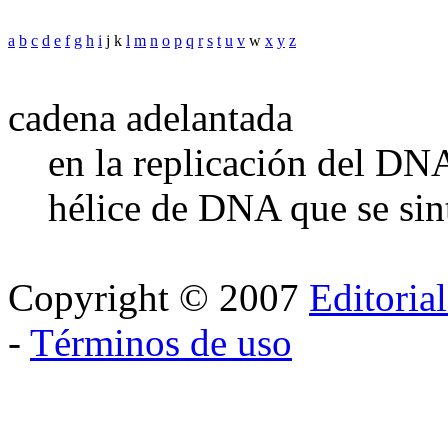
a
b
c
d
e
f
g
h
i
j k
l
m
n
o
p
q
r
s
t
u
v
w
x
y
z
cadena adelantada
en la replicación del DNA
hélice de DNA que se sin
Copyright © 2007
Editoria
-
Términos de uso