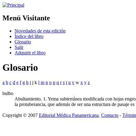
Menú Visitante
Novedades de esta edición
Índice del libro
Glosario
Salir
Adquirir el libro
Glosario
a
b
c
d
e
f
g
h
i
j k
l
m
n
o
p
q
r
s
t
u
v
w
x
y
z
bulbo
Abultamiento. 1. Yema subterránea modificada con hojas engrosad
la protuberancia, que además de ser una estructura de pasaje es
Copyright © 2007
Editorial Médica Panamericana
.
Contacto
-
Términ