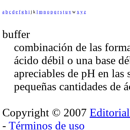
a
b
c
d
e
f
g
h
i
j k
l
m
n
o
p
q
r
s
t
u
v
w
x
y
z
buffer
combinación de las forma
ácido débil o una base dé
apreciables de pH en las 
pequeñas cantidades de á
Copyright © 2007
Editoria
-
Términos de uso