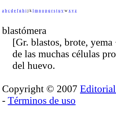
a
b
c
d
e
f
g
h
i
j k
l
m
n
o
p
q
r
s
t
u
v
w
x
y
z
blastómera
[Gr. blastos, brote, yema 
de las muchas células pr
del huevo.
Copyright © 2007
Editoria
-
Términos de uso