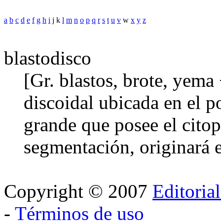
a
b
c
d
e
f
g
h
i
j k
l
m
n
o
p
q
r
s
t
u
v
w
x
y
z
blastodisco
[Gr. blastos, brote, yema
discoidal ubicada en el p
grande que posee el citop
segmentación, originará 
Copyright © 2007
Editoria
-
Términos de uso