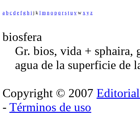
a
b
c
d
e
f
g
h
i
j k
l
m
n
o
p
q
r
s
t
u
v
w
x
y
z
biosfera
Gr. bios, vida + sphaira, 
agua de la superficie de l
Copyright © 2007
Editoria
-
Términos de uso