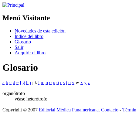
Menú Visitante
Novedades de esta edición
Índice del libro
Glosario
Salir
Adquirir el libro
Glosario
a
b
c
d
e
f
g
h
i
j k
l
m
n
o
p
q
r
s
t
u
v
w
x
y
z
organótrofo
véase heterótrofo.
Copyright © 2007
Editorial Médica Panamericana
.
Contacto
-
Términ