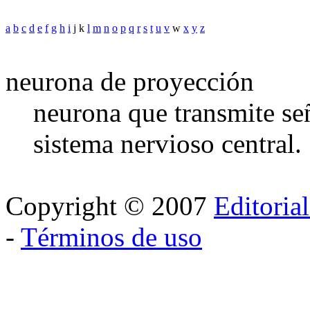
a
b
c
d
e
f
g
h
i
j k
l
m
n
o
p
q
r
s
t
u
v
w
x
y
z
neurona de proyección
neurona que transmite señ
sistema nervioso central.
Copyright © 2007
Editoria
-
Términos de uso