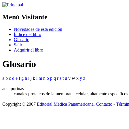
Menú Visitante
Novedades de esta edición
Índice del libro
Glosario
Salir
Adquirir el libro
Glosario
a
b
c
d
e
f
g
h
i
j k
l
m
n
o
p
q
r
s
t
u
v
w
x
y
z
acuaporinas
canales proteicos de la membrana celular, altamente específicos
Copyright © 2007
Editorial Médica Panamericana
.
Contacto
-
Términ