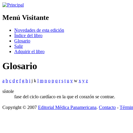
Menú Visitante
Novedades de esta edición
Índice del libro
Glosario
Salir
Adquirir el libro
Glosario
a
b
c
d
e
f
g
h
i
j k
l
m
n
o
p
q
r
s
t
u
v
w
x
y
z
sístole
fase del ciclo cardíaco en la que el corazón se contrae.
Copyright © 2007
Editorial Médica Panamericana
.
Contacto
-
Términ