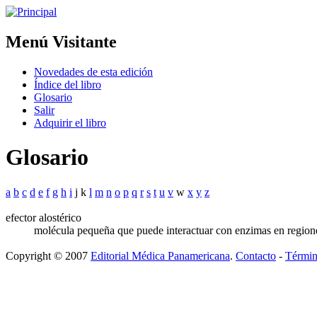
Menú Visitante
Novedades de esta edición
Índice del libro
Glosario
Salir
Adquirir el libro
Glosario
a
b
c
d
e
f
g
h
i
j k
l
m
n
o
p
q
r
s
t
u
v
w
x
y
z
efector alostérico
molécula pequeña que puede interactuar con enzimas en regiones 
Copyright © 2007
Editorial Médica Panamericana
.
Contacto
-
Términ