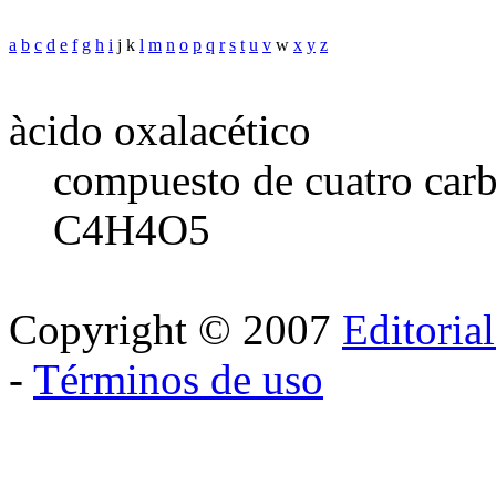
a
b
c
d
e
f
g
h
i
j k
l
m
n
o
p
q
r
s
t
u
v
w
x
y
z
àcido oxalacético
compuesto de cuatro carb
C4H4O5
Copyright © 2007
Editoria
-
Términos de uso