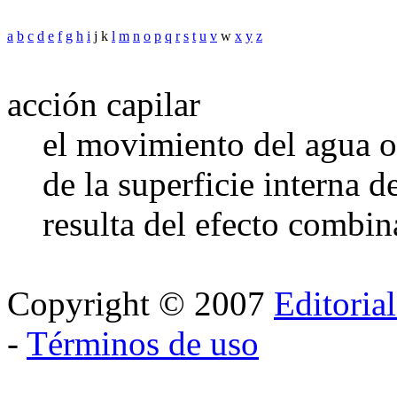
a
b
c
d
e
f
g
h
i
j k
l
m
n
o
p
q
r
s
t
u
v
w
x
y
z
acción capilar
el movimiento del agua o 
de la superficie interna d
resulta del efecto combin
Copyright © 2007
Editoria
-
Términos de uso