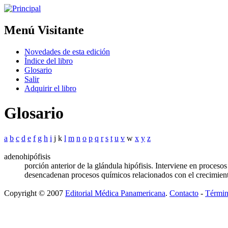
Menú Visitante
Novedades de esta edición
Índice del libro
Glosario
Salir
Adquirir el libro
Glosario
a
b
c
d
e
f
g
h
i
j k
l
m
n
o
p
q
r
s
t
u
v
w
x
y
z
adenohipófisis
porción anterior de la glándula hipófisis. Interviene en proceso
desencadenan procesos químicos relacionados con el crecimiento 
Copyright © 2007
Editorial Médica Panamericana
.
Contacto
-
Términ