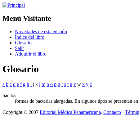
Menú Visitante
Novedades de esta edición
Índice del libro
Glosario
Salir
Adquirir el libro
Glosario
a
b
c
d
e
f
g
h
i
j k
l
m
n
o
p
q
r
s
t
u
v
w
x
y
z
bacilos
formas de bacterias alargadas. En algunos tipos se presentan en 
Copyright © 2007
Editorial Médica Panamericana
.
Contacto
-
Términ