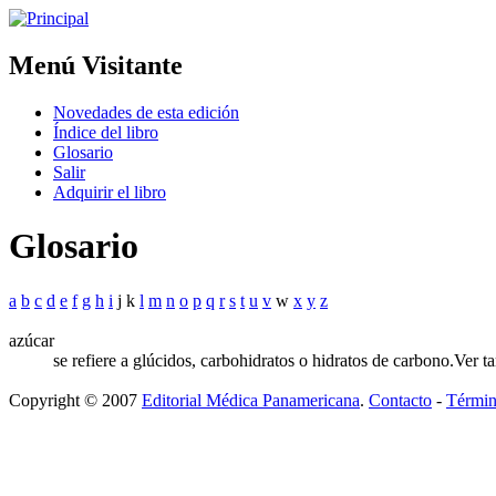
Menú Visitante
Novedades de esta edición
Índice del libro
Glosario
Salir
Adquirir el libro
Glosario
a
b
c
d
e
f
g
h
i
j k
l
m
n
o
p
q
r
s
t
u
v
w
x
y
z
azúcar
se refiere a glúcidos, carbohidratos o hidratos de carbono.
Ver t
Copyright © 2007
Editorial Médica Panamericana
.
Contacto
-
Términ