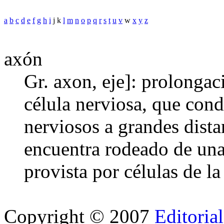
a
b
c
d
e
f
g
h
i
j k
l
m
n
o
p
q
r
s
t
u
v
w
x
y
z
axón
Gr. axon, eje]: prolongac
célula nerviosa, que con
nerviosos a grandes dist
encuentra rodeado de una
provista por células de la 
Copyright © 2007
Editoria