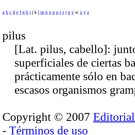
a
b
c
d
e
f
g
h
i
j k
l
m
n
o
p
q
r
s
t
u
v
w
x
y
z
pilus
[Lat. pilus, cabello]: jun
superficiales de ciertas b
prácticamente sólo en ba
escasos organismos grampo
Copyright © 2007
Editoria
-
Términos de uso