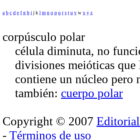
a
b
c
d
e
f
g
h
i
j k
l
m
n
o
p
q
r
s
t
u
v
w
x
y
z
corpúsculo polar
célula diminuta, no funci
divisiones meióticas que 
contiene un núcleo pero
también:
cuerpo polar
Copyright © 2007
Editoria
-
Términos de uso