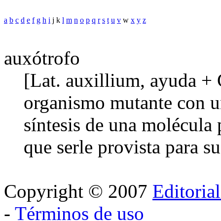
a
b
c
d
e
f
g
h
i
j k
l
m
n
o
p
q
r
s
t
u
v
w
x
y
z
auxótrofo
[Lat. auxillium, ayuda + 
organismo mutante con un
síntesis de una molécula p
que serle provista para s
Copyright © 2007
Editoria
-
Términos de uso