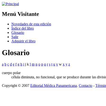
Menú Visitante
Novedades de esta edición
Índice del libro
Glosario
Salir
Adquirir el libro
Glosario
a
b
c
d
e
f
g
h
i
j k
l
m
n
o
p
q
r
s
t
u
v
w
x
y
z
cuerpo polar
célula diminuta, no funcional, que se produce durante las divis
Copyright © 2007
Editorial Médica Panamericana
.
Contacto
-
Términ