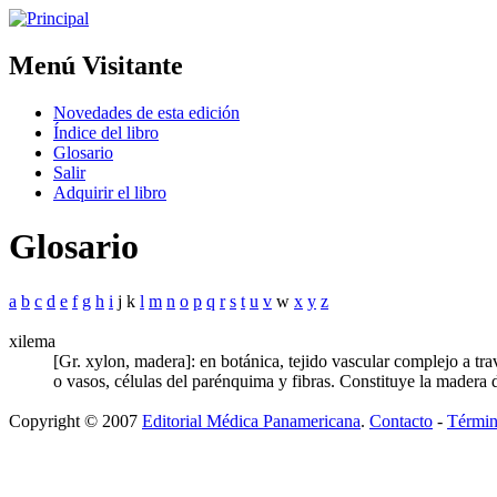
Menú Visitante
Novedades de esta edición
Índice del libro
Glosario
Salir
Adquirir el libro
Glosario
a
b
c
d
e
f
g
h
i
j k
l
m
n
o
p
q
r
s
t
u
v
w
x
y
z
xilema
[Gr. xylon, madera]: en botánica, tejido vascular complejo a trav
o vasos, células del parénquima y fibras. Constituye la madera d
Copyright © 2007
Editorial Médica Panamericana
.
Contacto
-
Términ