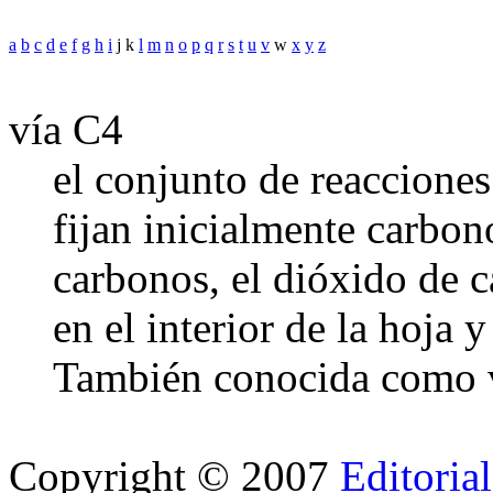
a
b
c
d
e
f
g
h
i
j k
l
m
n
o
p
q
r
s
t
u
v
w
x
y
z
vía C4
el conjunto de reacciones
fijan inicialmente carbo
carbonos, el dióxido de c
en el interior de la hoja y
También conocida como v
Copyright © 2007
Editoria