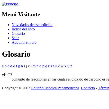
Menú Visitante
Novedades de esta edición
Índice del libro
Glosario
Salir
Adquirir el libro
Glosario
a
b
c
d
e
f
g
h
i
j k
l
m
n
o
p
q
r
s
t
u
v
w
x
y
z
vía C3
conjunto de reacciones en las cuales el dióxido de carbono es re
Copyright © 2007
Editorial Médica Panamericana
.
Contacto
-
Términ