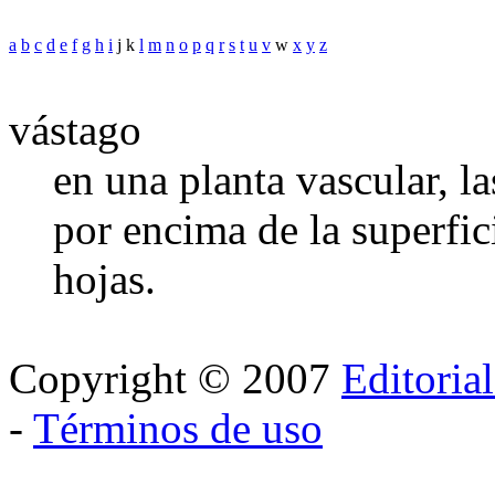
a
b
c
d
e
f
g
h
i
j k
l
m
n
o
p
q
r
s
t
u
v
w
x
y
z
vástago
en una planta vascular, l
por encima de la superfici
hojas.
Copyright © 2007
Editoria
-
Términos de uso