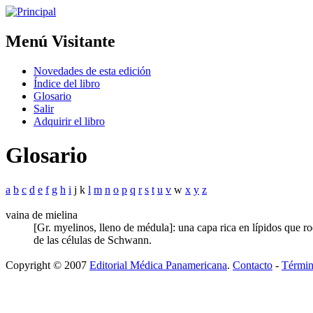
Menú Visitante
Novedades de esta edición
Índice del libro
Glosario
Salir
Adquirir el libro
Glosario
a
b
c
d
e
f
g
h
i
j k
l
m
n
o
p
q
r
s
t
u
v
w
x
y
z
vaina de mielina
[Gr. myelinos, lleno de médula]: una capa rica en lípidos que r
de las células de Schwann.
Copyright © 2007
Editorial Médica Panamericana
.
Contacto
-
Términ