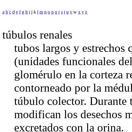
a
b
c
d
e
f
g
h
i
j k
l
m
n
o
p
q
r
s
t
u
v
w
x
y
z
túbulos renales
tubos largos y estrechos 
(unidades funcionales de
glomérulo en la corteza r
contorneado por la médul
túbulo colector. Durante 
modifican los desechos m
excretados con la orina.