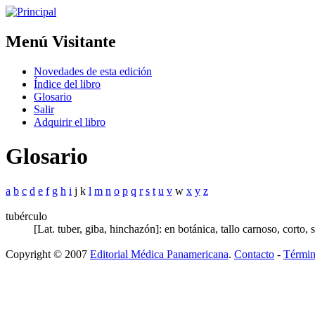
Menú Visitante
Novedades de esta edición
Índice del libro
Glosario
Salir
Adquirir el libro
Glosario
a
b
c
d
e
f
g
h
i
j k
l
m
n
o
p
q
r
s
t
u
v
w
x
y
z
tubérculo
[Lat. tuber, giba, hinchazón]: en botánica, tallo carnoso, cort
Copyright © 2007
Editorial Médica Panamericana
.
Contacto
-
Términ