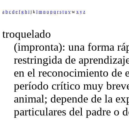
a
b
c
d
e
f
g
h
i
j k
l
m
n
o
p
q
r
s
t
u
v
w
x
y
z
troquelado
(impronta): una forma r
restringida de aprendizaj
en el reconocimiento de e
período crítico muy brev
animal; depende de la exp
particulares del padre o d