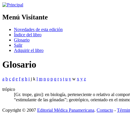
Menú Visitante
Novedades de esta edición
Índice del libro
Glosario
Salir
Adquirir el libro
Glosario
a
b
c
d
e
f
g
h
i
j k
l
m
n
o
p
q
r
s
t
u
v
w
x
y
z
trópico
[Gr. trope, giro]: en biología, perteneciente o relativo al comp
“estimulante de las gónadas”; geotrópico, orientado en el mismo
Copyright © 2007
Editorial Médica Panamericana
.
Contacto
-
Términ