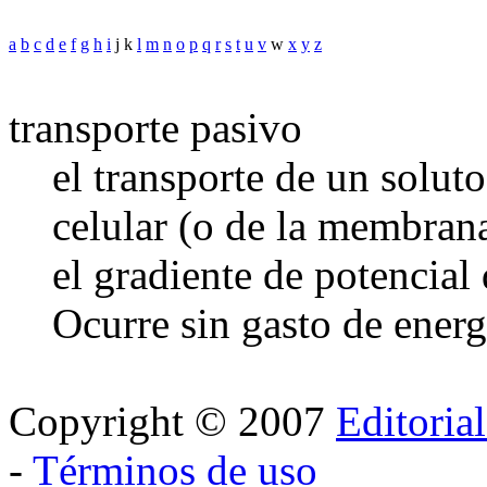
a
b
c
d
e
f
g
h
i
j k
l
m
n
o
p
q
r
s
t
u
v
w
x
y
z
transporte pasivo
el transporte de un solu
celular (o de la membran
el gradiente de potencial
Ocurre sin gasto de energ
Copyright © 2007
Editoria
-
Términos de uso