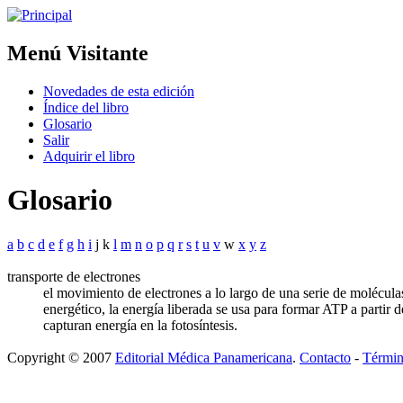
Menú Visitante
Novedades de esta edición
Índice del libro
Glosario
Salir
Adquirir el libro
Glosario
a
b
c
d
e
f
g
h
i
j k
l
m
n
o
p
q
r
s
t
u
v
w
x
y
z
transporte de electrones
el movimiento de electrones a lo largo de una serie de molécula
energético, la energía liberada se usa para formar ATP a partir 
capturan energía en la fotosíntesis.
Copyright © 2007
Editorial Médica Panamericana
.
Contacto
-
Términ