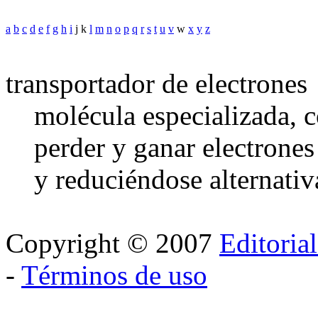
a
b
c
d
e
f
g
h
i
j k
l
m
n
o
p
q
r
s
t
u
v
w
x
y
z
transportador de electrones
molécula especializada,
perder y ganar electrones
y reduciéndose alternati
Copyright © 2007
Editoria
-
Términos de uso