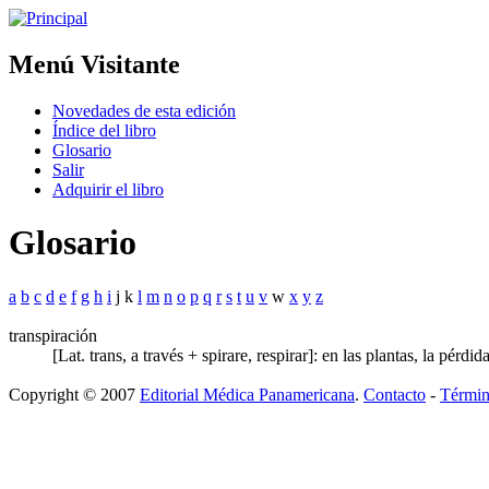
Menú Visitante
Novedades de esta edición
Índice del libro
Glosario
Salir
Adquirir el libro
Glosario
a
b
c
d
e
f
g
h
i
j k
l
m
n
o
p
q
r
s
t
u
v
w
x
y
z
transpiración
[Lat. trans, a través + spirare, respirar]: en las plantas, la pér
Copyright © 2007
Editorial Médica Panamericana
.
Contacto
-
Términ