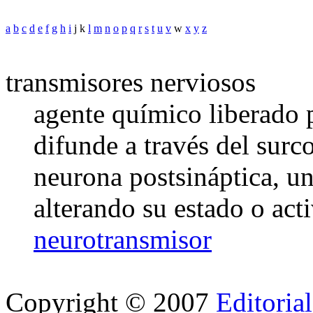
a
b
c
d
e
f
g
h
i
j k
l
m
n
o
p
q
r
s
t
u
v
w
x
y
z
transmisores nerviosos
agente químico liberado p
difunde a través del surc
neurona postsináptica, u
alterando su estado o acti
neurotransmisor
Copyright © 2007
Editoria