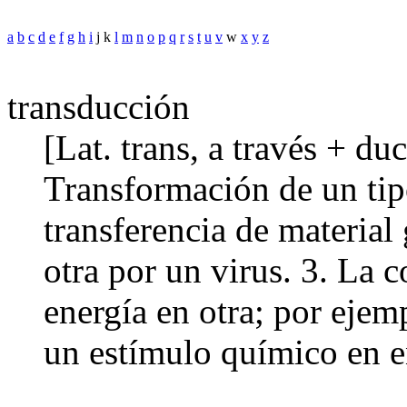
a
b
c
d
e
f
g
h
i
j k
l
m
n
o
p
q
r
s
t
u
v
w
x
y
z
transducción
[Lat. trans, a través + du
Transformación de un tipo
transferencia de material
otra por un virus. 3. La 
energía en otra; por ejem
un estímulo químico en e