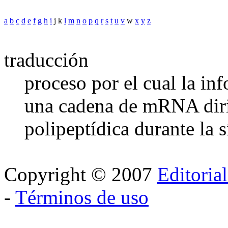
a
b
c
d
e
f
g
h
i
j k
l
m
n
o
p
q
r
s
t
u
v
w
x
y
z
traducción
proceso por el cual la in
una cadena de mRNA diri
polipeptídica durante la s
Copyright © 2007
Editoria
-
Términos de uso