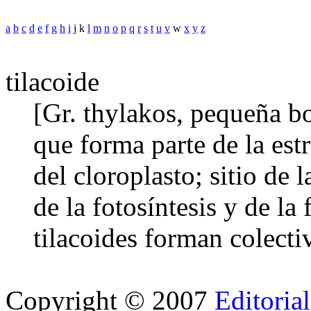
a
b
c
d
e
f
g
h
i
j k
l
m
n
o
p
q
r
s
t
u
v
w
x
y
z
tilacoide
[Gr. thylakos, pequeña bo
que forma parte de la est
del cloroplasto; sitio de 
de la fotosíntesis y de la 
tilacoides forman colecti
Copyright © 2007
Editoria