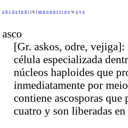
a
b
c
d
e
f
g
h
i
j k
l
m
n
o
p
q
r
s
t
u
v
w
x
y
z
asco
[Gr. askos, odre, vejiga]
célula especializada dent
núcleos haploides que pr
inmediatamente por meios
contiene ascosporas que p
cuatro y son liberadas en