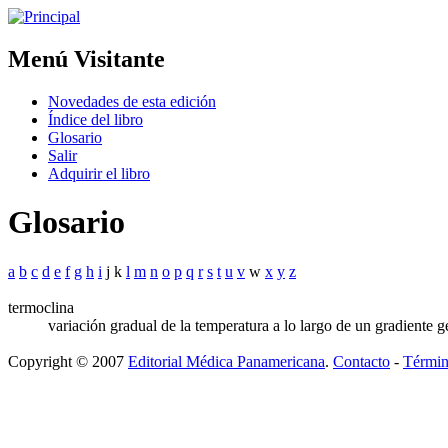
Menú Visitante
Novedades de esta edición
Índice del libro
Glosario
Salir
Adquirir el libro
Glosario
a
b
c
d
e
f
g
h
i
j k
l
m
n
o
p
q
r
s
t
u
v
w
x
y
z
termoclina
variación gradual de la temperatura a lo largo de un gradiente g
Copyright © 2007
Editorial Médica Panamericana
.
Contacto
-
Términ